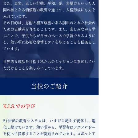
また、真実、正しい行動、平和、愛、非暴力といった人
間の核となる価値観の教育を通じて、人格形成にも力を
入れています。
その目的は、忍耐と相互尊重のある調和のとれた社会の
ための貢献者を育てることです。また、楽しみながら学
ぶことで、子供たちが自分のペースで学習できるように
し、幼い頃に必要な愛情とケアを与えることを信条とし
ています。
世界的な成功を目指す私たちのミッションに参加してい
ただけることを楽しみにしています。
当校のご紹介
K.I.S.での学び
21世紀の教育システムは、いまだに絶えず変化し、進
化し続けています。幼い頃から、学習者はテクノロジー
を使って探求することが奨励されています。ロボット工