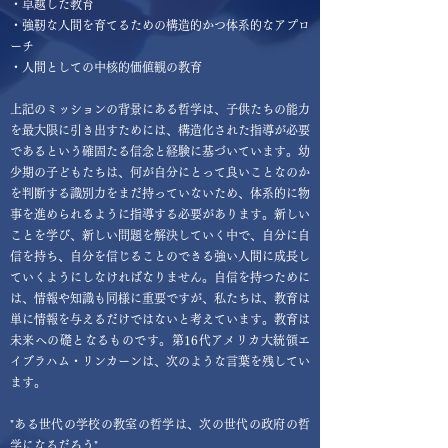
・卓越した教育
・強靭な人間を育てるための構造的かつ体系的なアプロ
ーチ
・人間としての中核的価値観の教育
上記のミッションの背景にある哲学は、子供たちの能力
を最大限に引き出すためには、構造化された指導が必要
であるという確固たる信念と経験に基づいています。幼
少期の子どもたちは、何が自分にとって良いことなのか
を判断する識別力をまだ持っていないため、体系的に物
事を進められるように指導する必要があります。新しい
ことを学び、新しい問題を解決していく中で、自分に自
信を持ち、自分を信じることのできる強い人間に成長し
ていくようにしなければなりません。自信を持つために
は、情報や知識も同様に重要ですが、私たちは、教育は
単に情報を与えるだけではないと考えています。教育は
未来への礎となるものです。第16代アメリカ大統領エ
イブラハム・リンカーンは、次のような言葉を残してい
ます。
"ある世代の学校の教室の哲学は、次の世代の政府の哲
学になるだろう"