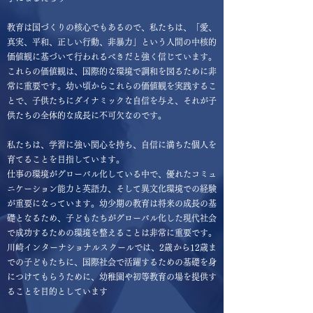
教育は国づくりの核心でもあるので、私たちは、「愛、
真実、平和、正しい行動、非暴力」という人間の中核的
価値観に基づいて行われるべきだと強く信じています。
これらの価値観は、国際的な環境で調和を図るために非
常に重要です。幼い頃からこれらの価値観を実践するこ
とで、子供たちにダイナミックな自信を与え、それが子
供たちの全体的な成長に不可欠なのです。
私たちは、学習に強い関心を持ち、自信に満ちた個人を
育てることを目指しています。
仕事の環境がグローバル化している中で、優れたコミュ
ニケーション能力と英語力、そして異文化環境での経験
が重要になっています。幼少期の教育は将来の成長の基
礎となるため、子どもたちがグローバル化した現代社会
で成功するための環境を整えることは非常に重要です。
川崎インターナショナルスクールでは、2歳から12歳ま
での子どもたちに、国際社会で活躍するための基礎を身
につけてもらうために、幼稚園や初等教育の場を提供す
ることを目的としています