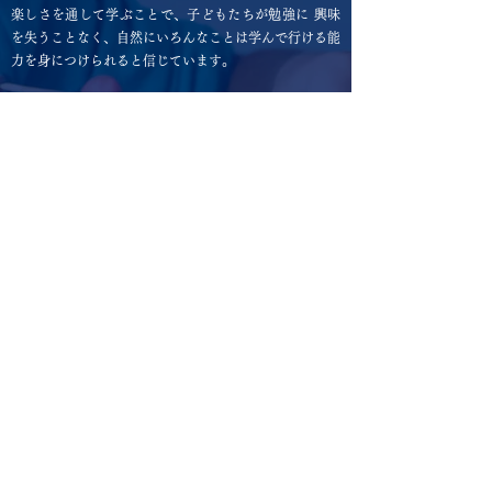
楽しさを通して学ぶことで、子どもたちが勉強に 興味
を失うことなく、自然にいろんなことは学んで行ける能
力を身につけられると信じています。
幼年期の早い時期でのよき教育こそが、よき人、よき社
会、 そしてよき世界の礎です。子どもの健全的な成長
を目指し、自然と周囲から直接学ぶ屋外レッスンや屋外
遠足等も教育プログラムに取り入れています。
私たちは子ども一人一人が喜びと充実感をもって生き生
きと学べるように教育に力を入れるように努力してまい
ります。
日本の国際社会を支援するという目標を達成する為に、
子ども達のよき教育を目指し、皆様のご意見も積極的に
歓迎いたします。
川崎インターナショナルスクール校長
シャルマ・バウナ