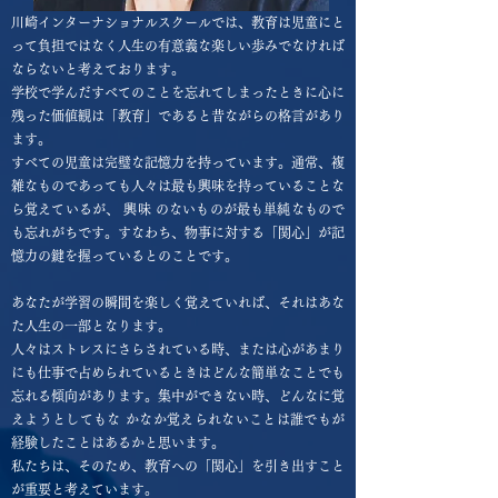
川崎インターナショナルスクールでは、教育は児童にと
って負担ではなく人生の有意義な楽しい歩みでなければ
ならないと考えております。
学校で学んだすべてのことを忘れてしまったときに心に
残った価値観は「教育」であると昔ながらの格言があり
ます。
すべての児童は完璧な記憶力を持っています。通常、複
雑なものであっても人々は最も興味を持っていることな
ら覚えているが、 興味 のないものが最も単純なもので
も忘れがちです。すなわち、物事に対する「関心」が記
憶力の鍵を握っているとのことです。
あなたが学習の瞬間を楽しく覚えていれば、それはあな
た人生の一部となります。
人々はストレスにさらされている時、または心があまり
にも仕事で占められているときはどんな簡単なことでも
忘れる傾向があります。集中ができない時、どんなに覚
えようとしてもな かなか覚えられないことは誰でもが
経験したことはあるかと思います。
私たちは、そのため、教育への「関心」を引き出すこと
が重要と考えています。