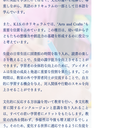
単に英語を学ぶだけではなく、文化の違いを理解し、尊
重しながら、英語のカリキュラムの一部として日本語を
学んでいます。
また、K.I.S.のカリキュラムでは、"Arts and Crafts "も
重要な位置を占めています。この種目は、幼い頃から子
どもたちの想像力や創造力の基礎を形成するのに役立つ
と考えています。
生徒の日常生活に図書館の時間を取り入れ、読書の楽し
さを教えることで、生徒の識字能力を向上させることが
できます。学習者の全体的な向上のために、プレイタイ
ムは生徒の成長と発達に重要な役割を果たします。この
時間は、教室の外で学習者同士が交流することで、自主
的に学習する機会を与え、対人関係や行動のスキルを向
上させることができます。
文化的に反応する方法論を用いて教育を行い、多文化教
育に関するインクルージョンと意識を取り入れること
は、すべての若い学習者にメリットをもたらします。教
室の内外を問わず、多様性は今後も増え続けるでしょ
う。そのため、変化する世界に適応できるように生徒を