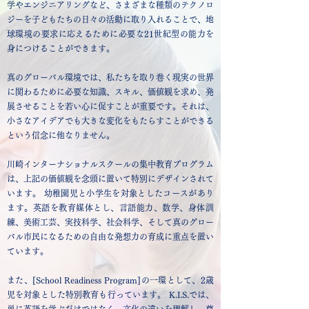
学やエンジニアリングなど、さまざまな種類のテクノロ
ジーを子どもたちの日々の活動に取り入れることで、地
球環境の要求に応えるために必要な21世紀型の能力を
身につけることができます。
真のグローバル環境では、私たちを取り巻く現実の世界
に関わるために必要な知識、スキル、価値観を求め、発
展させることを若い心に促すことが重要です。それは、
小さなアイデアでも大きな変化をもたらすことができる
という信念に他なりません。
川崎インターナショナルスクールの集中教育プログラム
は、上記の価値観を念頭に置いて特別にデザインされて
います。 幼稚園児と小学生を対象としたコースがあり
ます。英語を教育媒体とし、言語能力、数学、身体訓
練、美術工芸、実技科学、社会科学、そして真のグロー
バル市民になるための自由な発想力の育成に重点を置い
ています。
また、[School Readiness Program]の一環として、2歳
児を対象とした特別教育も行っています。 K.I.S.では、